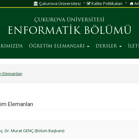
Çukurova Üniversitesi
Kalite Politikaları
An
ÇUKUROVA ÜNİVERSİTESİ
ENFORMATİK BÖLÜMÜ
KIMIZDA
ÖĞRETİM ELEMANLARI
DERSLER
İLET
m Elemanları
im Elemanları
ç. Dr. Murat GENÇ (Bölüm Başkanı)