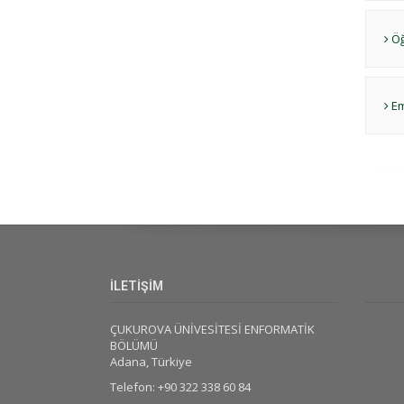
Öğ
Em
İLETİŞİM
ÇUKUROVA ÜNİVESİTESİ ENFORMATİK
BÖLÜMÜ
Adana, Türkiye
Telefon: +90 322 338 60 84