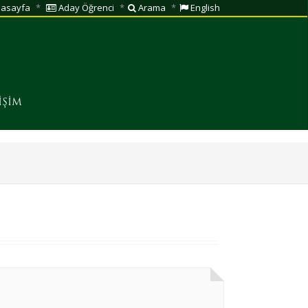
asayfa
Aday Öğrenci
Arama
English
İŞİM