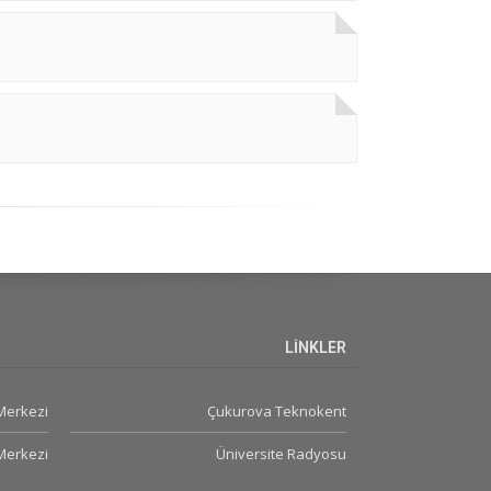
LİNKLER
 Merkezi
Çukurova Teknokent
Merkezi
Üniversite Radyosu