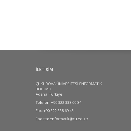
İLETİŞİM
ÇUKUROVA ÜNİVESİTESİ ENFORMATİK
BÖLÜMÜ
Adana, Türkiye
Telefon: +90 322 338 60 84
Fax: +90 322 338 69 45
Eposta: enformatik@cu.edu.tr