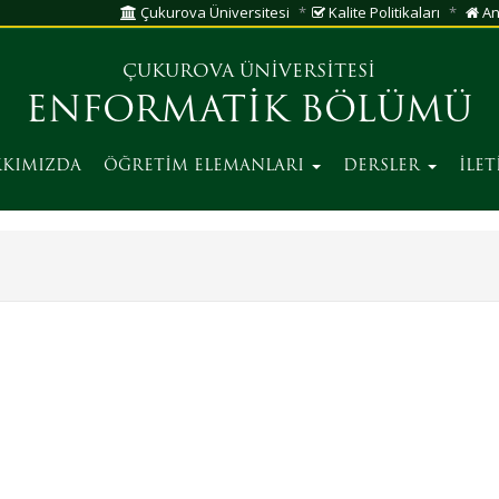
Çukurova Üniversitesi
Kalite Politikaları
An
ÇUKUROVA ÜNİVERSİTESİ
ENFORMATİK BÖLÜMÜ
KIMIZDA
ÖĞRETİM ELEMANLARI
DERSLER
İLET