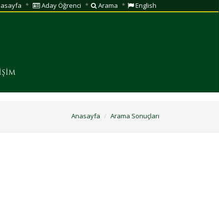
asayfa
Aday Öğrenci
Arama
English
İŞİM
Anasayfa
Arama Sonuçları